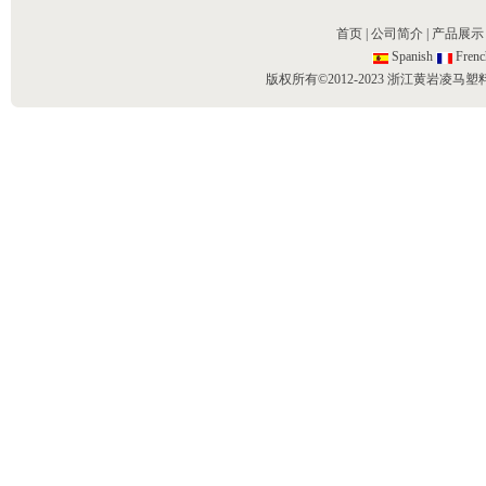
首页
|
公司简介
|
产品展示
Spanish
Frenc
版权所有©2012-2023 浙江黄岩凌