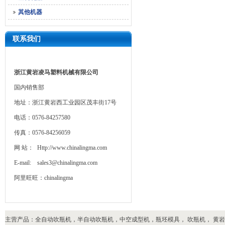
其他机器
联系我们
浙江黄岩凌马塑料机械有限公司
国内销售部
地址：浙江黄岩西工业园区茂丰街17号
电话：0576-84257580
传真：0576-84256059
网 站：
Http://www.chinalingma.com
E-mail:
sales3@chinalingma.com
阿里旺旺：chinalingma
主营产品：
全自动吹瓶机
，
半自动吹瓶机
，
中空成型机
，
瓶坯模具， 吹瓶机， 黄岩