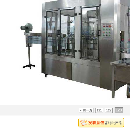
123
< 前一页
121
122