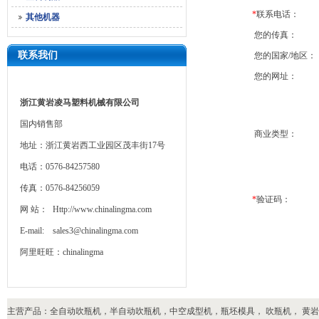
*
联系电话：
其他机器
您的传真：
联系我们
您的国家/地区：
您的网址：
浙江黄岩凌马塑料机械有限公司
国内销售部
商业类型：
地址：浙江黄岩西工业园区茂丰街17号
电话：0576-84257580
传真：0576-84256059
*
验证码：
网 站：
Http://www.chinalingma.com
E-mail:
sales3@chinalingma.com
阿里旺旺：chinalingma
主营产品：
全自动吹瓶机
，
半自动吹瓶机
，
中空成型机
，
瓶坯模具， 吹瓶机， 黄岩