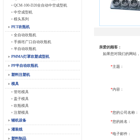
QCM-100-D20全自动中空成型机
中空成型机
模头系列
PET吹瓶机
全自动吹瓶机
手插坯广口自动吹瓶机
亲爱的顾客：
半自动吹瓶机
如果您对我们的网站，
PMMA灯罩吹塑成型机
PP半自动吹瓶机
*
主题：
塑料注塑机
模具
*
内容：
管坯模具
盖子模具
吹瓶模具
注塑模具
*
您的公司名称：
辅机设备
*
您的姓名：
灌装线
*
电子邮件：
塑料制品