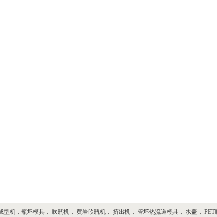
成型机
，
瓶坯模具， 吹瓶机， 黄岩吹瓶机， 挤出机， 管坯热流道模具， 水盖， PE