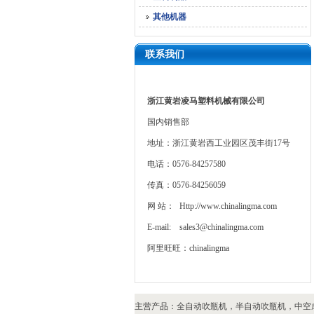
其他机器
联系我们
浙江黄岩凌马塑料机械有限公司
国内销售部
地址：浙江黄岩西工业园区茂丰街17号
电话：0576-84257580
传真：0576-84256059
网 站：
Http://www.chinalingma.com
E-mail:
sales3@chinalingma.com
阿里旺旺：chinalingma
主营产品：
全自动吹瓶机
，
半自动吹瓶机
，
中空